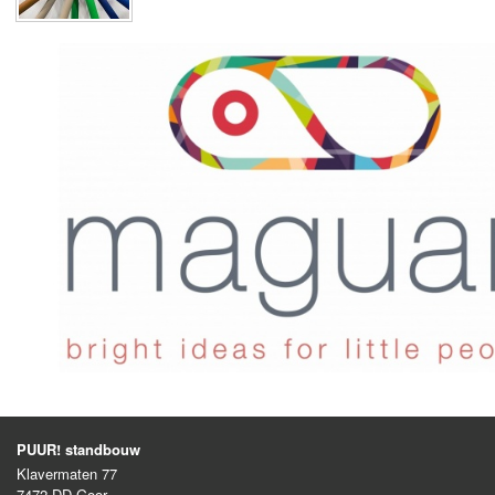
PUUR! standbouw
Klavermaten 77
7472 DD
Goor