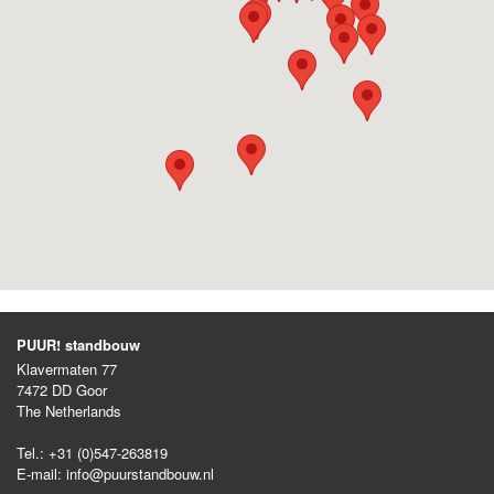
PUUR! standbouw
Klavermaten 77
7472 DD
Goor
The Netherlands
Tel.:
+31 (0)547-263819
E-mail:
info@puurstandbouw.nl